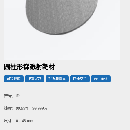
圆柱形锑溅射靶材
可提供的
按需定制
批发与零售
快速交货
直供全球
符号：Sb
纯度：99.99% - 99.999%
尺寸：0 - 48 mm