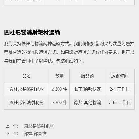
圆柱形锑溅射靶材运输
我们支持快递与物流两种运输方式。我们将根据您购买的数量为您推
荐最合适的物流和运输方式。如果您对运输方式有任何要求，也可以
与我们在合同中予以确认。包装明细如下：
品名
数量
服务商
运输时间
圆柱形锑溅射靶材
≤ 200 件
顺丰/德邦快递
2-4 工作日
圆柱形锑溅射靶材
≥ 200 件
德邦/其他物流
7-15 工作日
圆形锑溅射靶材
上一个：
锑盘/锑圆盘
下一个：