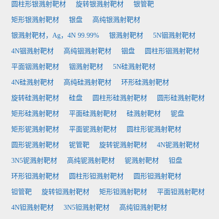
圆柱形银溅射靶材
旋转银溅射靶材
银管靶
矩形银溅射靶材
银盘
高纯银溅射靶材
银溅射靶材，Ag，4N 99.99%
银溅射靶材
5N铟溅射靶材
4N铟溅射靶材
高纯铟溅射靶材
铟盘
圆柱形铟溅射靶材
平面铟溅射靶材
铟溅射靶材
5N硅溅射靶材
4N硅溅射靶材
高纯硅溅射靶材
环形硅溅射靶材
旋转硅溅射靶材
硅盘
圆柱形硅溅射靶材
圆形硅溅射靶材
矩形硅溅射靶材
平面硅溅射靶材
硅溅射靶材
铌盘
矩形铌溅射靶材
平面铌溅射靶材
圆柱形铌溅射靶材
圆形铌溅射靶材
铌管靶
旋转铌溅射靶材
4N铌溅射靶材
3N5铌溅射靶材
高纯铌溅射靶材
铌溅射靶材
钽盘
环形钽溅射靶材
圆柱形钽溅射靶材
圆形钽溅射靶材
钽管靶
旋转钽溅射靶材
矩形钽溅射靶材
平面钽溅射靶材
4N钽溅射靶材
3N5钽溅射靶材
高纯钽溅射靶材