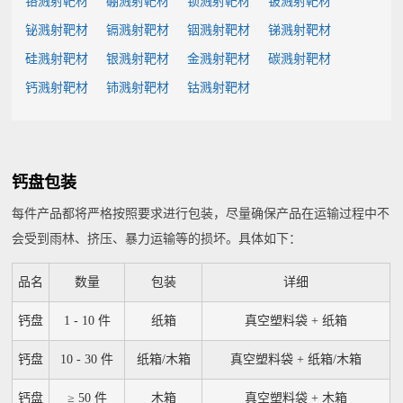
铬溅射靶材
硼溅射靶材
钡溅射靶材
铍溅射靶材
铋溅射靶材
镉溅射靶材
铟溅射靶材
锑溅射靶材
硅溅射靶材
银溅射靶材
金溅射靶材
碳溅射靶材
钙溅射靶材
铈溅射靶材
钴溅射靶材
钙盘包装
每件产品都将严格按照要求进行包装，尽量确保产品在运输过程中不
会受到雨林、挤压、暴力运输等的损坏。具体如下：
品名
数量
包装
详细
钙盘
1 - 10 件
纸箱
真空塑料袋 + 纸箱
钙盘
10 - 30 件
纸箱/木箱
真空塑料袋 + 纸箱/木箱
钙盘
≥ 50 件
木箱
真空塑料袋 + 木箱