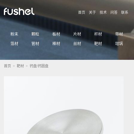
首页
关于
技术
问答
联系
粉末
颗粒
板材
片材
杆材
带材
箔材
管材
棒材
丝材
靶材
坩埚
首页
>
靶材
> 钙盘/钙圆盘