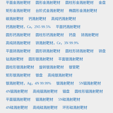
平面金溅射靶材
圆形金溅射靶材
圆柱形金溅射靶材
金盘
矩形金溅射靶材
台阶式金溅射靶材
椭圆形金溅射靶材
碳溅射靶材
钙溅射靶材
高纯钙溅射靶材
钙溅射靶材，Ca，2N5 99.5%
平面钙溅射靶材
圆形钙溅射靶材
圆柱形钙溅射靶材
钙盘
铈溅射靶材
高纯铈溅射靶材
铈溅射靶材，Ce，3N 99.9%
平面铈溅射靶材
圆形铈溅射靶材
圆柱形铈溅射靶材
铈盘
钴溅射靶材
圆形银溅射靶材
平面银溅射靶材
圆柱形银溅射靶材
旋转银溅射靶材
银管靶
矩形银溅射靶材
银盘
高纯银溅射靶材
银溅射靶材，Ag，4N 99.99%
银溅射靶材
5N铟溅射靶材
4N铟溅射靶材
高纯铟溅射靶材
铟盘
圆柱形铟溅射靶材
平面铟溅射靶材
铟溅射靶材
5N硅溅射靶材
4N硅溅射靶材
高纯硅溅射靶材
环形硅溅射靶材