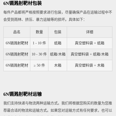
6N镉溅射靶材包装
每件产品都将严格按照要求进行包装，尽量确保产品在运输过程中不
会受到雨林、挤压、暴力运输等的损坏。具体如下：
品名
数量
包装
详细
6N镉溅射靶材
1 - 10 件
纸箱
真空塑料袋 + 纸箱
6N镉溅射靶材
10 - 30 件
纸箱/木箱
真空塑料袋 + 纸箱/木箱
6N镉溅射靶材
≥ 50 件
木箱
真空塑料袋 + 木箱
6N镉溅射靶材运输
我们支持快递与物流两种运输方式。我们将根据您购买的数量为您推
荐最合适的物流和运输方式。如果您对运输方式有任何要求，也可以