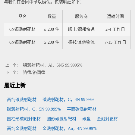
与我们在合同中予以确认。包装明细如下：
品名
数量
服务商
运输时间
6N镉溅射靶材
≤ 200 件
顺丰/德邦快递
2-4 工作日
6N镉溅射靶材
≥ 200 件
德邦/其他物流
7-15 工作日
铝溅射靶材，Al，5N5 99.9995%
上一个：
铬盘/铬圆盘
下一个：
最近上新
高纯碳溅射靶材
碳溅射靶材，C，4N 99.99%
碳溅射靶材，C，5N 99.999%
平面碳溅射靶材
圆柱形碳溅射靶材
圆形碳溅射靶材
碳盘
金溅射靶材
高纯金溅射靶材
金溅射靶材，Au，4N 99.99%