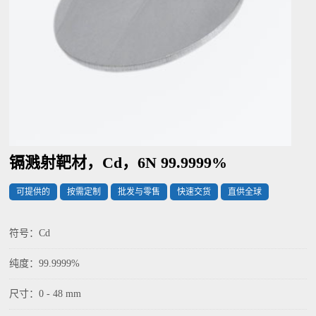
镉溅射靶材，Cd，6N 99.9999%
可提供的
按需定制
批发与零售
快速交货
直供全球
符号：Cd
纯度：99.9999%
尺寸：0 - 48 mm