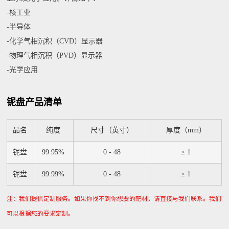
-核工业
-半导体
-化学气相沉积（CVD）显示器
-物理气相沉积（PVD）显示器
-光学应用
铌盘产品清单
品名
纯度
尺寸（英寸）
厚度（mm）
铌盘
99.95%
0 - 48
≥ 1
铌盘
99.99%
0 - 48
≥ 1
注：我们提供定制服务。如果你找不到你想要的靶材，请直接与我们联系。我们
可以根据您的要求定制。