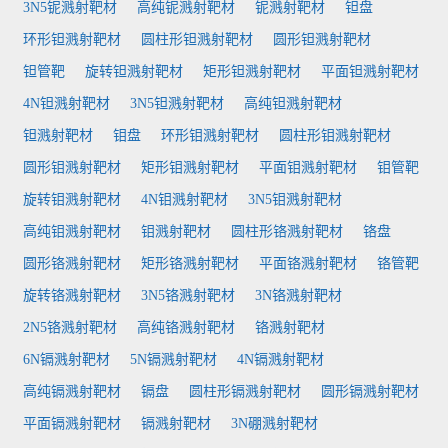
3N5铌溅射靶材
高纯铌溅射靶材
铌溅射靶材
钽盘
环形钽溅射靶材
圆柱形钽溅射靶材
圆形钽溅射靶材
钽管靶
旋转钽溅射靶材
矩形钽溅射靶材
平面钽溅射靶材
4N钽溅射靶材
3N5钽溅射靶材
高纯钽溅射靶材
钽溅射靶材
钼盘
环形钼溅射靶材
圆柱形钼溅射靶材
圆形钼溅射靶材
矩形钼溅射靶材
平面钼溅射靶材
钼管靶
旋转钼溅射靶材
4N钼溅射靶材
3N5钼溅射靶材
高纯钼溅射靶材
钼溅射靶材
圆柱形铬溅射靶材
铬盘
圆形铬溅射靶材
矩形铬溅射靶材
平面铬溅射靶材
铬管靶
旋转铬溅射靶材
3N5铬溅射靶材
3N铬溅射靶材
2N5铬溅射靶材
高纯铬溅射靶材
铬溅射靶材
6N镉溅射靶材
5N镉溅射靶材
4N镉溅射靶材
高纯镉溅射靶材
镉盘
圆柱形镉溅射靶材
圆形镉溅射靶材
平面镉溅射靶材
镉溅射靶材
3N硼溅射靶材