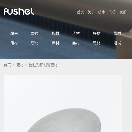
首页
关于
技术
问答
联系
粉末
颗粒
板材
片材
杆材
带材
箔材
管材
棒材
丝材
靶材
坩埚
首页
>
靶材
> 圆柱形钡溅射靶材