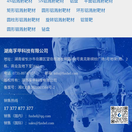
4N铝溅射靶材
5N铝溅射靶材
铝盘
平面铝溅射靶材
矩形铝溅射靶材
圆形铝溅射靶材
环形铝溅射靶材
圆柱形铝溅射靶材
旋转铝溅射靶材
铝管靶
圆形铟溅射靶材
铋盘
湖南孚甲科技有限公司
地址：湖南省长沙市岳麓区望岳街道杜鹃路858号奥克斯缤纷广场5号地块1栋、2
栋、商业及地下室1842
电话: 0731-89747657 邮箱: info@fushel.com
版权所有：
湖南孚甲科技有限公司
备案号：
湘ICP备2021003564号-2
销售热线
17 377 877 377
销售（国内）：fushel@qq.com
销售（国际）：sales@fushel.com