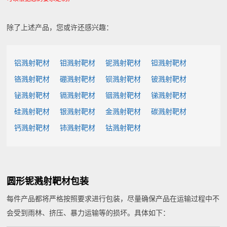
除了上述产品，您或许还感兴趣：
铝溅射靶材
钼溅射靶材
铌溅射靶材
钽溅射靶材
铬溅射靶材
硼溅射靶材
钡溅射靶材
铍溅射靶材
铋溅射靶材
镉溅射靶材
铟溅射靶材
锑溅射靶材
硅溅射靶材
银溅射靶材
金溅射靶材
碳溅射靶材
钙溅射靶材
铈溅射靶材
钴溅射靶材
圆形铌溅射靶材包装
每件产品都将严格按照要求进行包装，尽量确保产品在运输过程中不
会受到雨林、挤压、暴力运输等的损坏。具体如下：