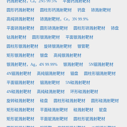
钙溅射靶材，Ca，2N5 99.5%
平面钙溅射靶材
圆形钙溅射靶材
圆柱形钙溅射靶材
钙盘
铈溅射靶材
高纯铈溅射靶材
铈溅射靶材，Ce，3N 99.9%
平面铈溅射靶材
圆形铈溅射靶材
圆柱形铈溅射靶材
铈盘
钴溅射靶材
圆形银溅射靶材
平面银溅射靶材
圆柱形银溅射靶材
旋转银溅射靶材
银管靶
矩形银溅射靶材
银盘
高纯银溅射靶材
银溅射靶材，Ag，4N 99.99%
银溅射靶材
5N铟溅射靶材
4N铟溅射靶材
高纯铟溅射靶材
铟盘
圆柱形铟溅射靶材
平面铟溅射靶材
铟溅射靶材
5N硅溅射靶材
4N硅溅射靶材
高纯硅溅射靶材
环形硅溅射靶材
旋转硅溅射靶材
硅盘
圆柱形硅溅射靶材
圆形硅溅射靶材
矩形硅溅射靶材
平面硅溅射靶材
硅溅射靶材
铌盘
矩形铌溅射靶材
平面铌溅射靶材
圆柱形铌溅射靶材