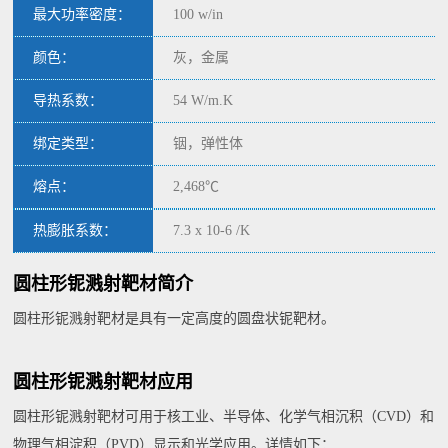
最大功率密度：
100 w/in
颜色：
灰，金属
导热系数：
54 W/m.K
绑定类型：
铟，弹性体
熔点：
2,468℃
热膨胀系数：
7.3 x 10-6 /K
圆柱形铌溅射靶材简介
圆柱形铌溅射靶材是具有一定高度的圆盘状铌靶材。
圆柱形铌溅射靶材应用
圆柱形铌溅射靶材可用于核工业、半导体、化学气相沉积（CVD）和
物理气相淀积（PVD）显示和光学应用。详情如下：