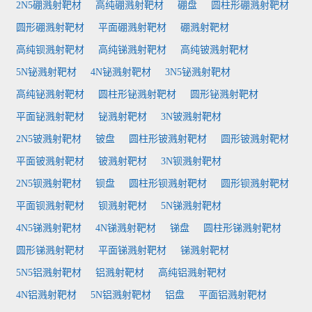
2N5硼溅射靶材
高纯硼溅射靶材
硼盘
圆柱形硼溅射靶材
圆形硼溅射靶材
平面硼溅射靶材
硼溅射靶材
高纯钡溅射靶材
高纯锑溅射靶材
高纯铍溅射靶材
5N铋溅射靶材
4N铋溅射靶材
3N5铋溅射靶材
高纯铋溅射靶材
圆柱形铋溅射靶材
圆形铋溅射靶材
平面铋溅射靶材
铋溅射靶材
3N铍溅射靶材
2N5铍溅射靶材
铍盘
圆柱形铍溅射靶材
圆形铍溅射靶材
平面铍溅射靶材
铍溅射靶材
3N钡溅射靶材
2N5钡溅射靶材
钡盘
圆柱形钡溅射靶材
圆形钡溅射靶材
平面钡溅射靶材
钡溅射靶材
5N锑溅射靶材
4N5锑溅射靶材
4N锑溅射靶材
锑盘
圆柱形锑溅射靶材
圆形锑溅射靶材
平面锑溅射靶材
锑溅射靶材
5N5铝溅射靶材
铝溅射靶材
高纯铝溅射靶材
4N铝溅射靶材
5N铝溅射靶材
铝盘
平面铝溅射靶材