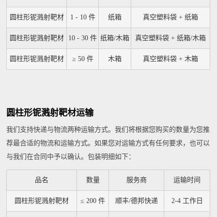
圆柱形铌溅射靶材
1 - 10 件
纸箱
真空塑料袋 + 纸箱
圆柱形铌溅射靶材
10 - 30 件
纸箱/木箱
真空塑料袋 + 纸箱/木箱
圆柱形铌溅射靶材
≥ 50 件
木箱
真空塑料袋 + 木箱
圆柱形铌溅射靶材运输
我们支持快递与物流两种运输方式。我们将根据您购买的数量为您推
荐最合适的物流和运输方式。如果您对运输方式有任何要求，也可以
与我们在合同中予以确认。包装明细如下：
品名
数量
服务商
运输时间
圆柱形铌溅射靶材
≤ 200 件
顺丰/德邦快递
2-4 工作日