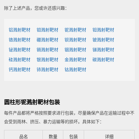
除了上述产品，您或许还感兴趣：
铝溅射靶材
钼溅射靶材
铌溅射靶材
钽溅射靶材
铬溅射靶材
硼溅射靶材
钡溅射靶材
铍溅射靶材
铋溅射靶材
镉溅射靶材
铟溅射靶材
锑溅射靶材
硅溅射靶材
银溅射靶材
金溅射靶材
碳溅射靶材
钙溅射靶材
铈溅射靶材
钴溅射靶材
圆柱形铌溅射靶材包装
每件产品都将严格按照要求进行包装，尽量确保产品在运输过程中不
会受到雨林、挤压、暴力运输等的损坏。具体如下：
品名
数量
包装
详细