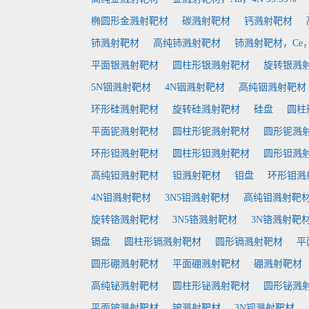
椭圆形金溅射靶材
碳溅射靶材
钙溅射靶材
铈溅射靶材
高纯铈溅射靶材
铈溅射靶材，Ce，3
平面银溅射靶材
圆柱形银溅射靶材
旋转银溅
5N铟溅射靶材
4N铟溅射靶材
高纯铟溅射靶材
环形硅溅射靶材
旋转硅溅射靶材
硅盘
圆柱
平面铌溅射靶材
圆柱形铌溅射靶材
圆形铌溅
环形钽溅射靶材
圆柱形钽溅射靶材
圆形钽溅
高纯钽溅射靶材
钽溅射靶材
钼盘
环形钼溅
4N钼溅射靶材
3N5钼溅射靶材
高纯钼溅射靶
旋转铬溅射靶材
3N5铬溅射靶材
3N铬溅射靶
镉盘
圆柱形镉溅射靶材
圆形镉溅射靶材
平
圆形硼溅射靶材
平面硼溅射靶材
硼溅射靶材
高纯铋溅射靶材
圆柱形铋溅射靶材
圆形铋溅
平面铍溅射靶材
铍溅射靶材
3N钡溅射靶材