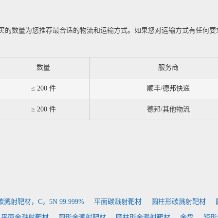
买的数量为您推荐最合适的物流和运输方式。如果您对运输方式有任何要
数量
服务商
≤ 200 件
顺丰/德邦快递
≥ 200 件
德邦/其他物流
碳溅射靶材，C，5N 99.999%
平面碳溅射靶材
圆柱形碳溅射靶材
平面金溅射靶材
圆形金溅射靶材
圆柱形金溅射靶材
金盘
矩形