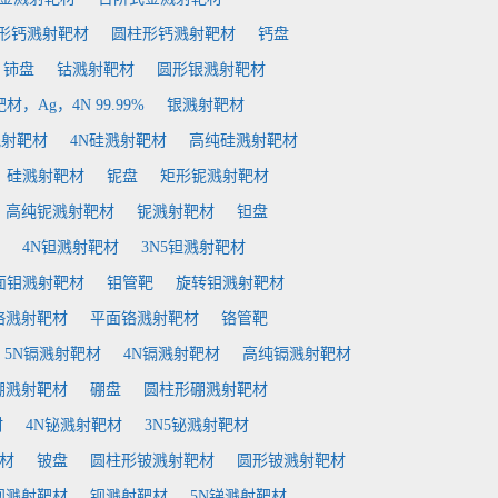
形钙溅射靶材
圆柱形钙溅射靶材
钙盘
铈盘
钴溅射靶材
圆形银溅射靶材
，Ag，4N 99.99%
银溅射靶材
溅射靶材
4N硅溅射靶材
高纯硅溅射靶材
硅溅射靶材
铌盘
矩形铌溅射靶材
高纯铌溅射靶材
铌溅射靶材
钽盘
4N钽溅射靶材
3N5钽溅射靶材
面钼溅射靶材
钼管靶
旋转钼溅射靶材
铬溅射靶材
平面铬溅射靶材
铬管靶
5N镉溅射靶材
4N镉溅射靶材
高纯镉溅射靶材
硼溅射靶材
硼盘
圆柱形硼溅射靶材
材
4N铋溅射靶材
3N5铋溅射靶材
靶材
铍盘
圆柱形铍溅射靶材
圆形铍溅射靶材
钡溅射靶材
钡溅射靶材
5N锑溅射靶材