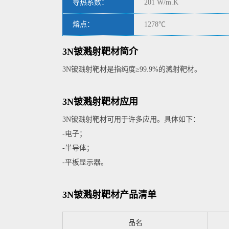
导热系数：
201 W/m.K
熔点：
1278℃
3N铍溅射靶材简介
3N铍溅射靶材是指纯度≥99.9%的溅射靶材。
3N铍溅射靶材应用
3N铍溅射靶材可用于许多应用。具体如下：
-电子；
-半导体；
-平板显示器。
3N铍溅射靶材产品清单
品名