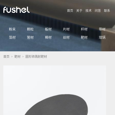
首页
关于
技术
问答
联系
粉末
颗粒
板材
片材
杆材
带材
箔材
管材
棒材
丝材
靶材
坩埚
首页
>
靶材
> 圆形铈溅射靶材