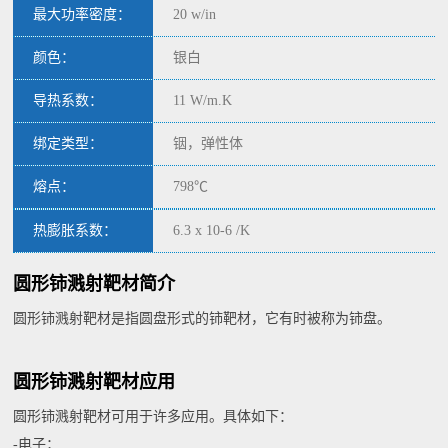
最大功率密度：
20 w/in
颜色：
银白
导热系数：
11 W/m.K
绑定类型：
铟，弹性体
熔点：
798℃
热膨胀系数：
6.3 x 10-6 /K
圆形铈溅射靶材简介
圆形铈溅射靶材是指圆盘形式的铈靶材，它有时被称为铈盘。
圆形铈溅射靶材应用
圆形铈溅射靶材可用于许多应用。具体如下：
-电子；