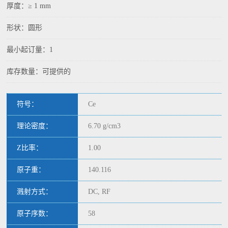
厚度：≥ 1 mm
形状：圆形
最小起订量：1
库存数量：可提供的
符号：
Ce
理论密度：
6.70 g/cm3
Z比率：
1.00
原子重：
140.116
溅射方式：
DC, RF
原子序数：
58