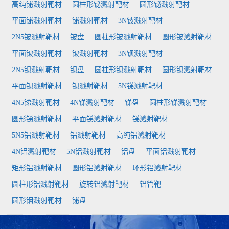
高纯铋溅射靶材
圆柱形铋溅射靶材
圆形铋溅射靶材
平面铋溅射靶材
铋溅射靶材
3N铍溅射靶材
2N5铍溅射靶材
铍盘
圆柱形铍溅射靶材
圆形铍溅射靶材
平面铍溅射靶材
铍溅射靶材
3N钡溅射靶材
2N5钡溅射靶材
钡盘
圆柱形钡溅射靶材
圆形钡溅射靶材
平面钡溅射靶材
钡溅射靶材
5N锑溅射靶材
4N5锑溅射靶材
4N锑溅射靶材
锑盘
圆柱形锑溅射靶材
圆形锑溅射靶材
平面锑溅射靶材
锑溅射靶材
5N5铝溅射靶材
铝溅射靶材
高纯铝溅射靶材
4N铝溅射靶材
5N铝溅射靶材
铝盘
平面铝溅射靶材
矩形铝溅射靶材
圆形铝溅射靶材
环形铝溅射靶材
圆柱形铝溅射靶材
旋转铝溅射靶材
铝管靶
圆形铟溅射靶材
铋盘