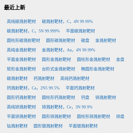
最近上新
高纯碳溅射靶材
碳溅射靶材，C，4N 99.99%
碳溅射靶材，C，5N 99.999%
平面碳溅射靶材
圆柱形碳溅射靶材
圆形碳溅射靶材
碳盘
金溅射靶材
高纯金溅射靶材
金溅射靶材，Au，4N 99.99%
平面金溅射靶材
圆形金溅射靶材
圆柱形金溅射靶材
金盘
矩形金溅射靶材
台阶式金溅射靶材
椭圆形金溅射靶材
碳溅射靶材
钙溅射靶材
高纯钙溅射靶材
钙溅射靶材，Ca，2N5 99.5%
平面钙溅射靶材
圆形钙溅射靶材
圆柱形钙溅射靶材
钙盘
铈溅射靶材
高纯铈溅射靶材
铈溅射靶材，Ce，3N 99.9%
平面铈溅射靶材
圆形铈溅射靶材
圆柱形铈溅射靶材
铈盘
钴溅射靶材
圆形银溅射靶材
平面银溅射靶材