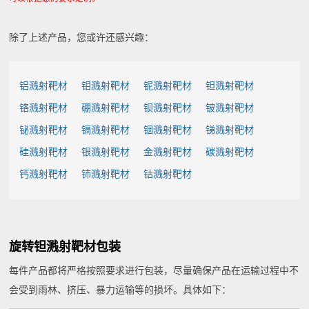
除了上述产品，您或许还感兴趣：
铝溅射靶材
钼溅射靶材
铌溅射靶材
钽溅射靶材
铬溅射靶材
硼溅射靶材
钡溅射靶材
铍溅射靶材
铋溅射靶材
镉溅射靶材
铟溅射靶材
锑溅射靶材
硅溅射靶材
银溅射靶材
金溅射靶材
碳溅射靶材
钙溅射靶材
铈溅射靶材
钴溅射靶材
旋转钽溅射靶材包装
每件产品都将严格按照要求进行包装，尽量确保产品在运输过程中不
会受到雨林、挤压、暴力运输等的损坏。具体如下：