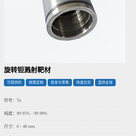
旋转钽溅射靶材
可提供的
按需定制
批发与零售
快速交货
直供全球
符号：Ta
纯度：99.95% - 99.99%
尺寸：0 - 48 mm