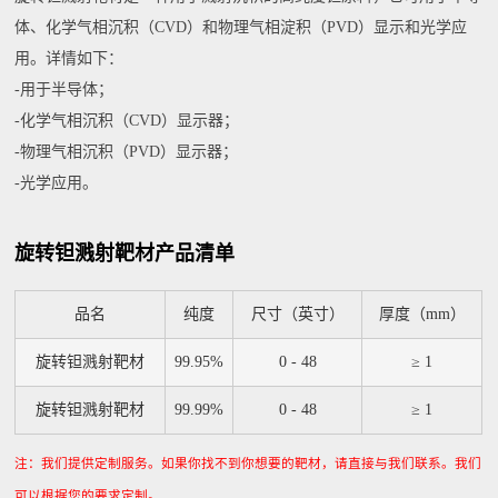
体、化学气相沉积（CVD）和物理气相淀积（PVD）显示和光学应
用。详情如下：
-用于半导体；
-化学气相沉积（CVD）显示器；
-物理气相沉积（PVD）显示器；
-光学应用。
旋转钽溅射靶材产品清单
品名
纯度
尺寸（英寸）
厚度（mm）
旋转钽溅射靶材
99.95%
0 - 48
≥ 1
旋转钽溅射靶材
99.99%
0 - 48
≥ 1
注：我们提供定制服务。如果你找不到你想要的靶材，请直接与我们联系。我们
可以根据您的要求定制。